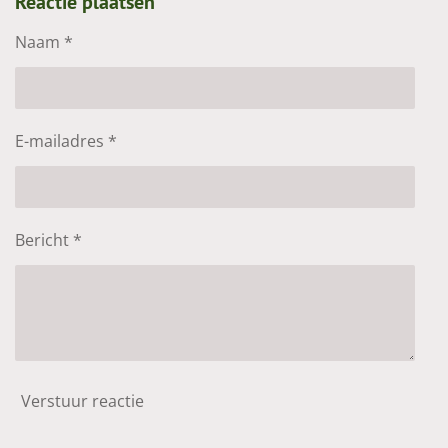
Reactie plaatsen
n
e
n
Naam *
E-mailadres *
Bericht *
Verstuur reactie