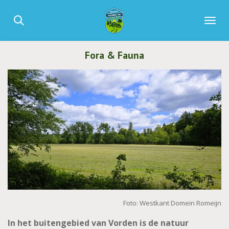
Ga
direct
naar
de
Fora & Fauna
hoofdinhoud
Foto: Westkant Domein Romeijn
In het buitengebied van Vorden is de natuur