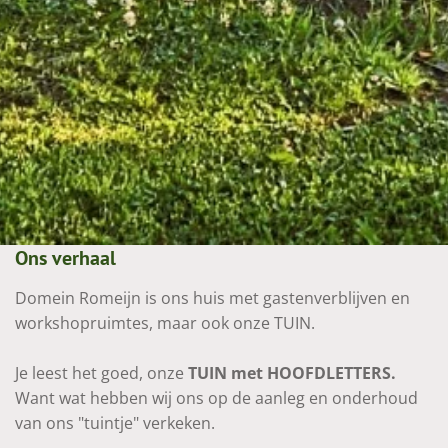
Ons verhaal
Domein Romeijn is ons huis met gastenverblijven en
workshopruimtes, maar ook onze TUIN.
Je leest het goed, onze
TUIN
met
HOOFDLETTERS.
Want wat hebben wij ons op de aanleg en onderhoud
van ons "tuintje" verkeken.